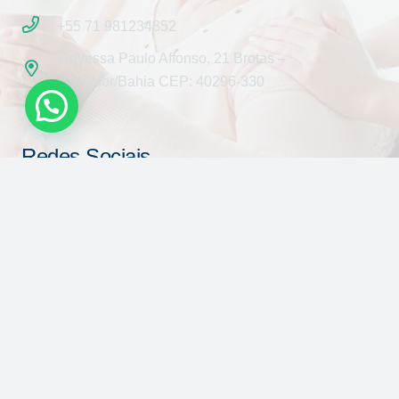
+55 71 981234852
Travessa Paulo Affonso, 21 Brotas –
Salvador/Bahia CEP: 40296-330
Redes Sociais
MatureCare © Todos os direitos reservados.