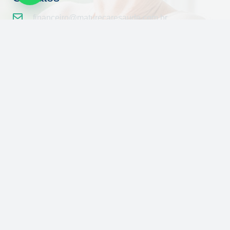
financeiro@maturecaresaude.com.br
+55 71 981234852
Travessa Paulo Affonso, 21 Brotas –
Salvador/Bahia CEP: 40296-330
Redes Sociais